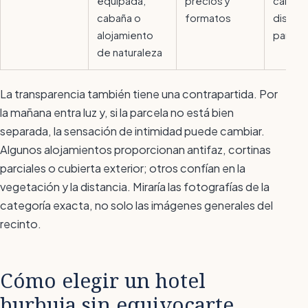
equipada,
precios y
calefa
cabaña o
formatos
distanc
alojamiento
parcel
de naturaleza
La transparencia también tiene una contrapartida. Por
la mañana entra luz y, si la parcela no está bien
separada, la sensación de intimidad puede cambiar.
Algunos alojamientos proporcionan antifaz, cortinas
parciales o cubierta exterior; otros confían en la
vegetación y la distancia. Miraría las fotografías de la
categoría exacta, no solo las imágenes generales del
recinto.
Cómo elegir un hotel
burbuja sin equivocarte