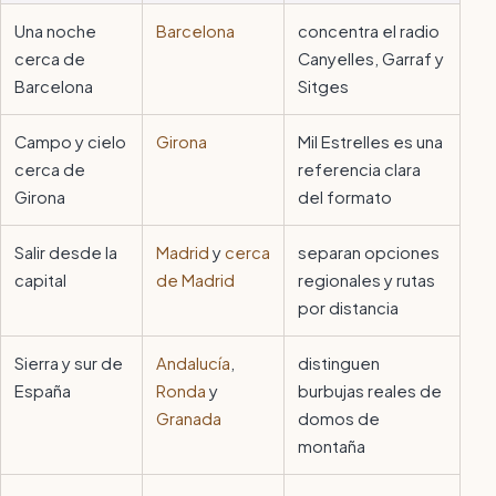
Una noche
Barcelona
concentra el radio
cerca de
Canyelles, Garraf y
Barcelona
Sitges
Campo y cielo
Girona
Mil Estrelles es una
cerca de
referencia clara
Girona
del formato
Salir desde la
Madrid
y
cerca
separan opciones
capital
de Madrid
regionales y rutas
por distancia
Sierra y sur de
Andalucía
,
distinguen
España
Ronda
y
burbujas reales de
Granada
domos de
montaña