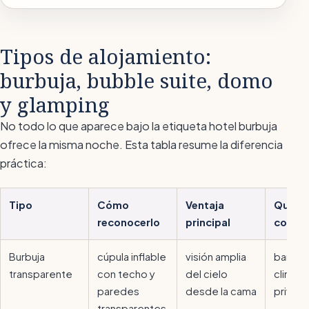
Tipos de alojamiento:
burbuja, bubble suite, domo
y glamping
No todo lo que aparece bajo la etiqueta
hotel burbuja
ofrece la misma noche. Esta tabla resume la diferencia
práctica:
Tipo
Cómo
Ventaja
Qué co
reconocerlo
principal
compr
Burbuja
cúpula inflable
visión amplia
baño p
transparente
con techo y
del cielo
climati
paredes
desde la cama
privac
transparentes