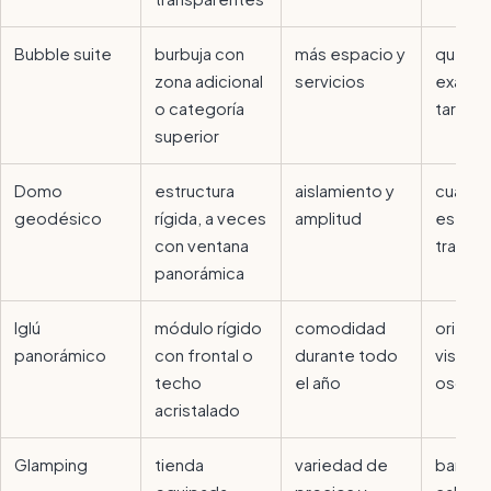
Bubble suite
burbuja con
más espacio y
qué inc
zona adicional
servicios
exacta
o categoría
tarifa
superior
Domo
estructura
aislamiento y
cuánto
geodésico
rígida, a veces
amplitud
es rea
con ventana
transp
panorámica
Iglú
módulo rígido
comodidad
orienta
panorámico
con frontal o
durante todo
vistas 
techo
el año
oscure
acristalado
Glamping
tienda
variedad de
baño,