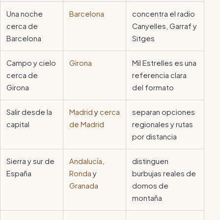
Una noche
Barcelona
concentra el radio
cerca de
Canyelles, Garraf y
Barcelona
Sitges
Campo y cielo
Girona
Mil Estrelles es una
cerca de
referencia clara
Girona
del formato
Salir desde la
Madrid
y
cerca
separan opciones
capital
de Madrid
regionales y rutas
por distancia
Sierra y sur de
Andalucía
,
distinguen
España
Ronda
y
burbujas reales de
Granada
domos de
montaña