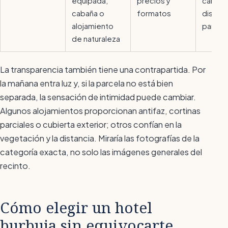
equipada,
precios y
calefa
cabaña o
formatos
distanc
alojamiento
parcel
de naturaleza
La transparencia también tiene una contrapartida. Por
la mañana entra luz y, si la parcela no está bien
separada, la sensación de intimidad puede cambiar.
Algunos alojamientos proporcionan antifaz, cortinas
parciales o cubierta exterior; otros confían en la
vegetación y la distancia. Miraría las fotografías de la
categoría exacta, no solo las imágenes generales del
recinto.
Cómo elegir un hotel
burbuja sin equivocarte