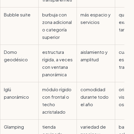
Bubble suite
burbuja con
más espacio y
qué inc
zona adicional
servicios
exacta
o categoría
tarifa
superior
Domo
estructura
aislamiento y
cuánto
geodésico
rígida, a veces
amplitud
es rea
con ventana
transp
panorámica
Iglú
módulo rígido
comodidad
orienta
panorámico
con frontal o
durante todo
vistas 
techo
el año
oscure
acristalado
Glamping
tienda
variedad de
baño,