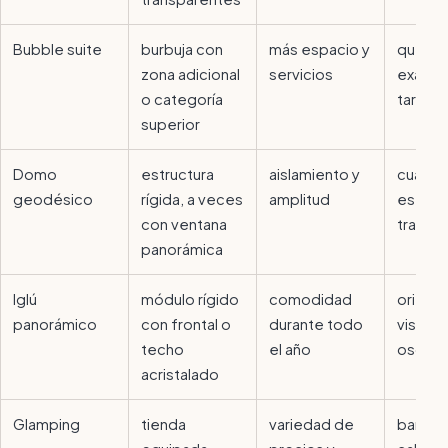
Bubble suite
burbuja con
más espacio y
qué inc
zona adicional
servicios
exacta
o categoría
tarifa
superior
Domo
estructura
aislamiento y
cuánto
geodésico
rígida, a veces
amplitud
es rea
con ventana
transp
panorámica
Iglú
módulo rígido
comodidad
orienta
panorámico
con frontal o
durante todo
vistas 
techo
el año
oscure
acristalado
Glamping
tienda
variedad de
baño,