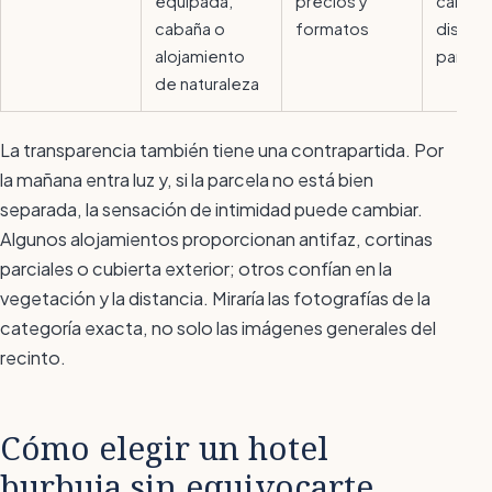
equipada,
precios y
calefa
cabaña o
formatos
distanc
alojamiento
parcel
de naturaleza
La transparencia también tiene una contrapartida. Por
la mañana entra luz y, si la parcela no está bien
separada, la sensación de intimidad puede cambiar.
Algunos alojamientos proporcionan antifaz, cortinas
parciales o cubierta exterior; otros confían en la
vegetación y la distancia. Miraría las fotografías de la
categoría exacta, no solo las imágenes generales del
recinto.
Cómo elegir un hotel
burbuja sin equivocarte