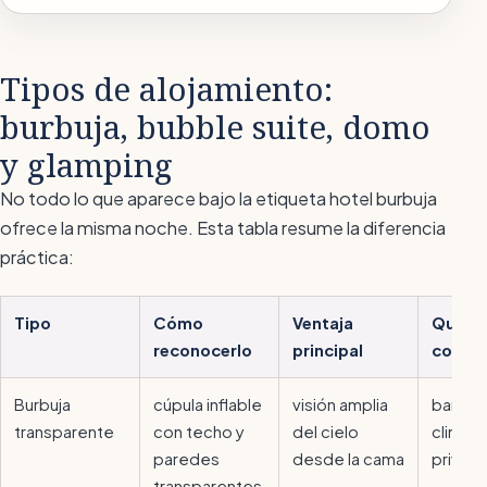
Tipos de alojamiento:
burbuja, bubble suite, domo
y glamping
No todo lo que aparece bajo la etiqueta
hotel burbuja
ofrece la misma noche. Esta tabla resume la diferencia
práctica:
Tipo
Cómo
Ventaja
Qué co
reconocerlo
principal
compr
Burbuja
cúpula inflable
visión amplia
baño p
transparente
con techo y
del cielo
climati
paredes
desde la cama
privac
transparentes