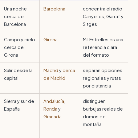
Una noche
Barcelona
concentra el radio
cerca de
Canyelles, Garraf y
Barcelona
Sitges
Campo y cielo
Girona
Mil Estrelles es una
cerca de
referencia clara
Girona
del formato
Salir desde la
Madrid
y
cerca
separan opciones
capital
de Madrid
regionales y rutas
por distancia
Sierra y sur de
Andalucía
,
distinguen
España
Ronda
y
burbujas reales de
Granada
domos de
montaña