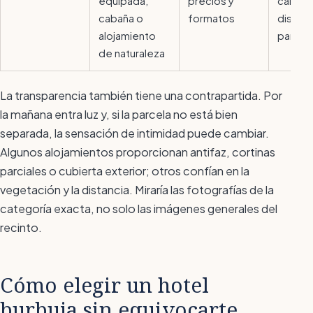
equipada,
precios y
calefa
cabaña o
formatos
distanc
alojamiento
parcel
de naturaleza
La transparencia también tiene una contrapartida. Por
la mañana entra luz y, si la parcela no está bien
separada, la sensación de intimidad puede cambiar.
Algunos alojamientos proporcionan antifaz, cortinas
parciales o cubierta exterior; otros confían en la
vegetación y la distancia. Miraría las fotografías de la
categoría exacta, no solo las imágenes generales del
recinto.
Cómo elegir un hotel
burbuja sin equivocarte