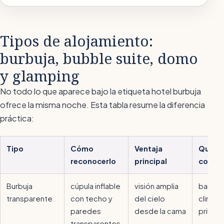
Tipos de alojamiento:
burbuja, bubble suite, domo
y glamping
No todo lo que aparece bajo la etiqueta
hotel burbuja
ofrece la misma noche. Esta tabla resume la diferencia
práctica:
Tipo
Cómo
Ventaja
Qué co
reconocerlo
principal
compr
Burbuja
cúpula inflable
visión amplia
baño p
transparente
con techo y
del cielo
climati
paredes
desde la cama
privac
transparentes