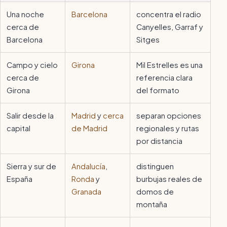
Una noche
Barcelona
concentra el radio
cerca de
Canyelles, Garraf y
Barcelona
Sitges
Campo y cielo
Girona
Mil Estrelles es una
cerca de
referencia clara
Girona
del formato
Salir desde la
Madrid
y
cerca
separan opciones
capital
de Madrid
regionales y rutas
por distancia
Sierra y sur de
Andalucía
,
distinguen
España
Ronda
y
burbujas reales de
Granada
domos de
montaña