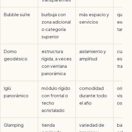
Bubble suite
burbuja con
más espacio y
qué inc
zona adicional
servicios
exacta
o categoría
tarifa
superior
Domo
estructura
aislamiento y
cuánto
geodésico
rígida, a veces
amplitud
es rea
con ventana
transp
panorámica
Iglú
módulo rígido
comodidad
orienta
panorámico
con frontal o
durante todo
vistas 
techo
el año
oscure
acristalado
Glamping
tienda
variedad de
baño,