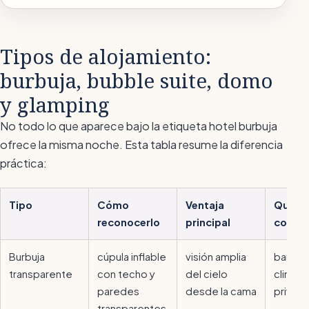
Tipos de alojamiento:
burbuja, bubble suite, domo
y glamping
No todo lo que aparece bajo la etiqueta
hotel burbuja
ofrece la misma noche. Esta tabla resume la diferencia
práctica:
Tipo
Cómo
Ventaja
Qué co
reconocerlo
principal
compr
Burbuja
cúpula inflable
visión amplia
baño p
transparente
con techo y
del cielo
climati
paredes
desde la cama
privac
transparentes