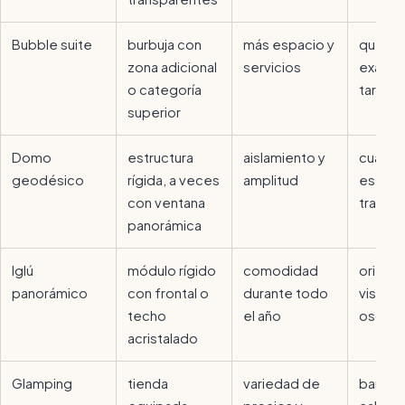
Bubble suite
burbuja con
más espacio y
qué inc
zona adicional
servicios
exacta
o categoría
tarifa
superior
Domo
estructura
aislamiento y
cuánto
geodésico
rígida, a veces
amplitud
es rea
con ventana
transp
panorámica
Iglú
módulo rígido
comodidad
orienta
panorámico
con frontal o
durante todo
vistas 
techo
el año
oscure
acristalado
Glamping
tienda
variedad de
baño,