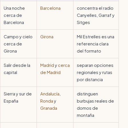
Una noche
Barcelona
concentra el radio
cerca de
Canyelles, Garraf y
Barcelona
Sitges
Campo y cielo
Girona
Mil Estrelles es una
cerca de
referencia clara
Girona
del formato
Salir desde la
Madrid
y
cerca
separan opciones
capital
de Madrid
regionales y rutas
por distancia
Sierra y sur de
Andalucía
,
distinguen
España
Ronda
y
burbujas reales de
Granada
domos de
montaña