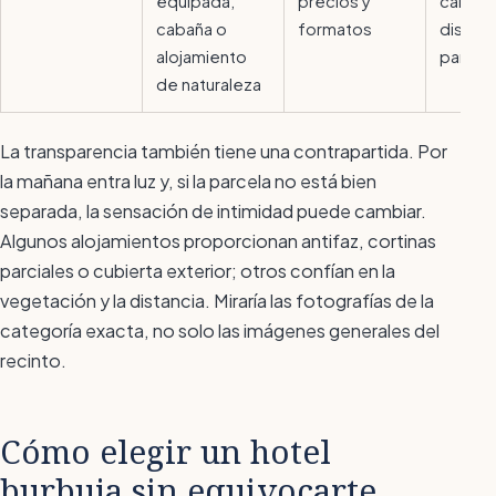
equipada,
precios y
calefa
cabaña o
formatos
distanc
alojamiento
parcel
de naturaleza
La transparencia también tiene una contrapartida. Por
la mañana entra luz y, si la parcela no está bien
separada, la sensación de intimidad puede cambiar.
Algunos alojamientos proporcionan antifaz, cortinas
parciales o cubierta exterior; otros confían en la
vegetación y la distancia. Miraría las fotografías de la
categoría exacta, no solo las imágenes generales del
recinto.
Cómo elegir un hotel
burbuja sin equivocarte